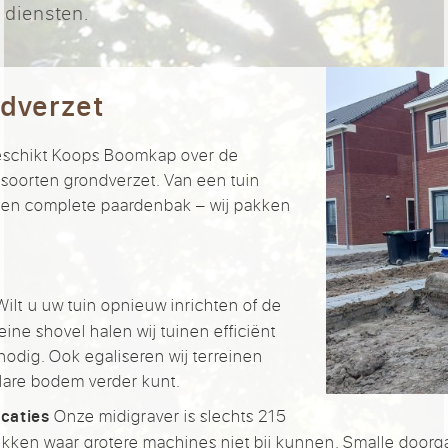
 diensten.
ndverzet
eschikt Koops Boomkap over de
soorten grondverzet. Van een tuin
een complete paardenbak – wij pakken
ilt u uw tuin opnieuw inrichten of de
ine shovel halen wij tuinen efficiënt
nodig. Ook egaliseren wij terreinen
lare bodem verder kunt.
Onze midigraver is slechts 215
ocaties
ken waar grotere machines niet bij kunnen. Smalle doorg