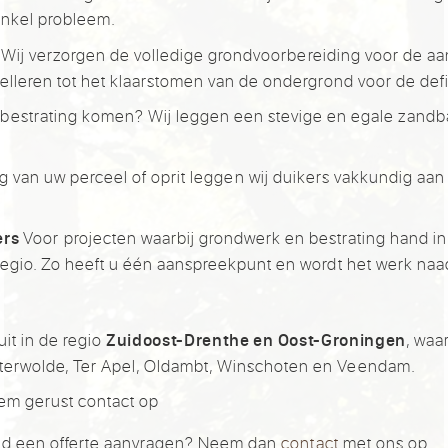
enkel probleem.
Wij verzorgen de volledige grondvoorbereiding voor de a
velleren tot het klaarstomen van de ondergrond voor de defi
 bestrating komen? Wij leggen een stevige en egale zandba
 van uw perceel of oprit leggen wij duikers vakkundig aan
Voor projecten waarbij grondwerk en bestrating hand i
ers
regio. Zo heeft u één aanspreekpunt en wordt het werk naa
t in de regio
, wa
Zuidoost-Drenthe en Oost-Groningen
terwolde, Ter Apel, Oldambt, Winschoten en Veendam.
eem gerust contact op
jvend een offerte aanvragen? Neem dan
contact
met ons op.