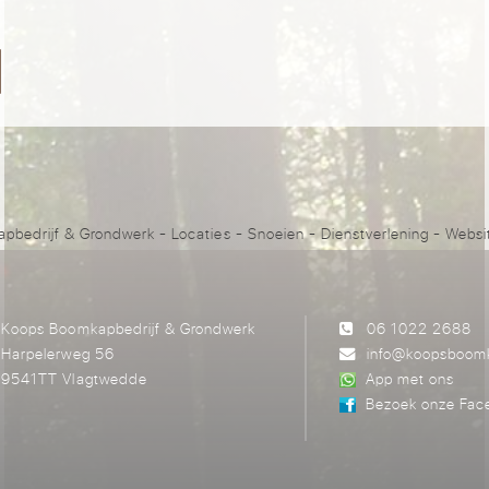
pbedrijf & Grondwerk
-
Locaties
-
Snoeien
-
Dienstverlening
- Websi
Koops Boomkapbedrijf & Grondwerk
06 1022 2688
Harpelerweg 56
info@koopsboomk
9541TT Vlagtwedde
App met ons
Bezoek onze Fac