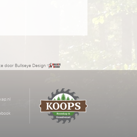
te door
Bullseye Design
ap.nl
ebook