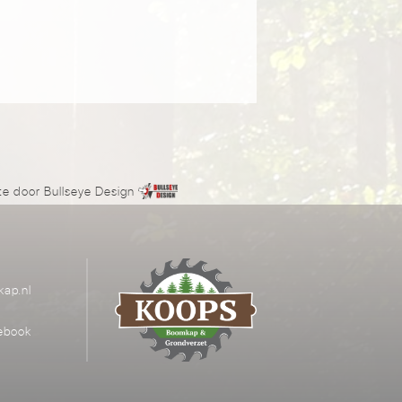
te door
Bullseye Design
ap.nl
ebook