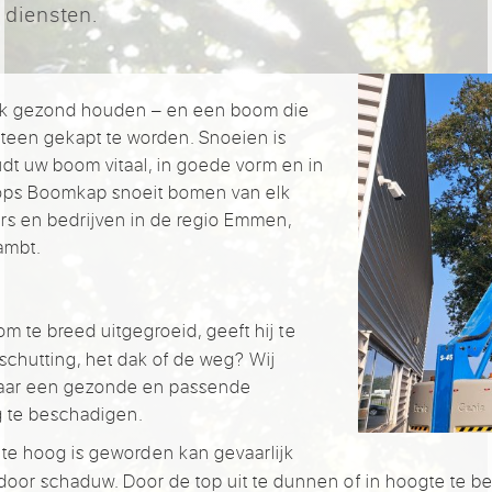
 diensten.
ijk gezond houden – en een boom die
eteen gekapt te worden. Snoeien is
udt uw boom vitaal, in goede vorm en in
ops Boomkap snoeit bomen van elk
iërs en bedrijven in de regio Emmen,
ambt.
m te breed uitgegroeid, geeft hij te
schutting, het dak of de weg? Wij
aar een gezonde en passende
 te beschadigen.
te hoog is geworden kan gevaarlijk
 door schaduw. Door de top uit te dunnen of in hoogte te be