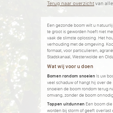
Terug naar overzicht
van alle
Een gezonde boom wilt u natuurl
te groot is geworden hoeft niet m
vaak de slimste oplossing. Het ho
verhouding met de omgeving. Ko
formaat, voor particulieren, agrar
Stadskanaal, Westerwolde en Old
Wat wij voor u doen
Is uw boo
Bomen rondom snoeien
veel schaduw of hangt hij over de 
snoeien de boom rondom terug n
omvang, zonder de boom onnodig
Een boom die 
Toppen uitdunnen
worden bij storm of geeft overlast