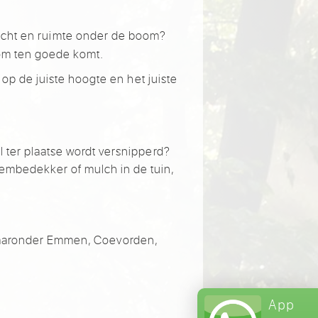
 licht en ruimte onder de boom?
om ten goede komt.
p de juiste hoogte en het juiste
al ter plaatse wordt versnipperd?
dembedekker of mulch in de tuin,
aaronder Emmen, Coevorden,
App