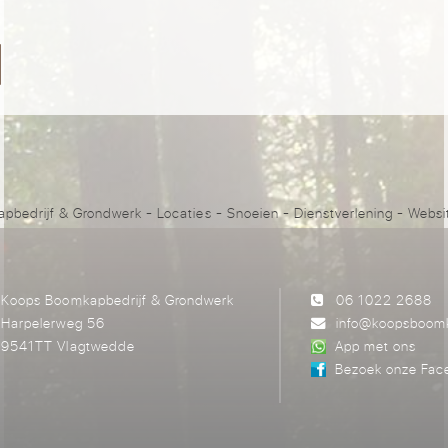
pbedrijf & Grondwerk
-
Locaties
-
Snoeien
-
Dienstverlening
- Websi
Koops Boomkapbedrijf & Grondwerk
06 1022 2688
Harpelerweg 56
info@koopsboomk
9541TT Vlagtwedde
App met ons
Bezoek onze Fac