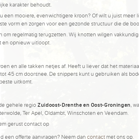
rlijke karakter behoudt.
 u een mooiere, evenwichtigere kroon? Of wilt u juist meer
ste vorm en zorgen voor een gezonde structuur die de bo
 om regelmatig terugzetten. Wij knotten wilgen vakkundig o
t en opnieuw uitloopt.
oen en alle takken netjes af. Heeft u liever dat het materia
 tot 45 cm doorsnee. De snippers kunt u gebruiken als bo
 beste uitkomt.
de gehele regio
, w
Zuidoost-Drenthe en Oost-Groningen
terwolde, Ter Apel, Oldambt, Winschoten en Veendam.
eem gerust contact op
jvend een offerte aanvragen? Neem dan
contact
met ons op.